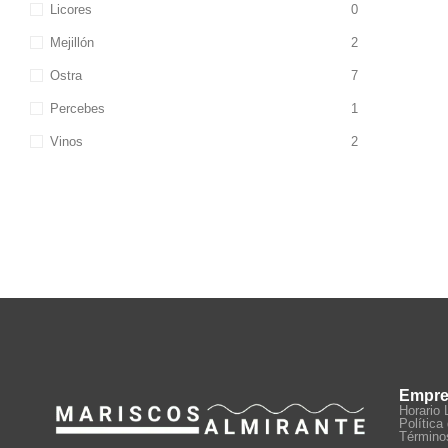
Licores
0
Mejillón
2
Ostra
7
Percebes
1
Vinos
2
Empr
Horario 
Política
Término