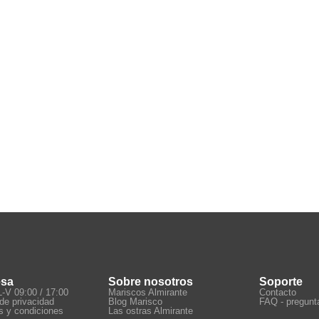
esa
Sobre nosotros
Soporte
L-V 09:00 / 17:00
Mariscos Almirante
Contacto
 de privacidad
Blog Marisco
FAQ - pregunt
s y condiciones
Las ostras Almirante