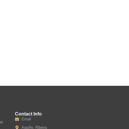
Contact Info
Email
as
Aguiño, Ribeira