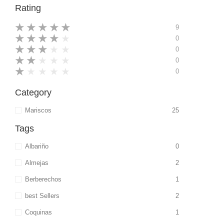
Rating
★
★
★
★
★
9
★
★
★
★
★
0
★
★
★
★
★
0
★
★
★
★
★
0
★
★
★
★
★
0
Category
Mariscos
25
Tags
Albariño
0
Almejas
2
Berberechos
1
best Sellers
2
Coquinas
1