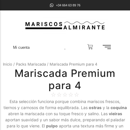
+34 664 63 89 76
Mi cuenta
Inicio
/
Packs Mariscada
/ Mariscada Premium para 4
Mariscada Premium
para 4
☆
☆
☆
☆
☆
Esta selección funciona porque combina mariscos frescos,
tiernos y carnosos de forma equilibrada. Las
ostras
y la
coquina
abren la mariscada con su toque fresco y salino. Las
vieiras
aportan suavidad y un sabor más dulce, preparando el paladar
para lo que viene. El
pulpo
aporta una textura más firme y un