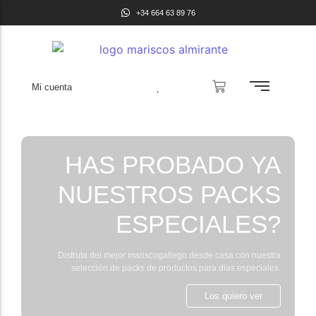
+34 664 63 89 76
Mi cuenta
HAS PROBADO YA
NUESTROS PACKS
ESPECIALES?
Disfruta del mejor mariscogallego desde casa con nuestra
selección de packs de productos para días especiales.
Los quiero ver