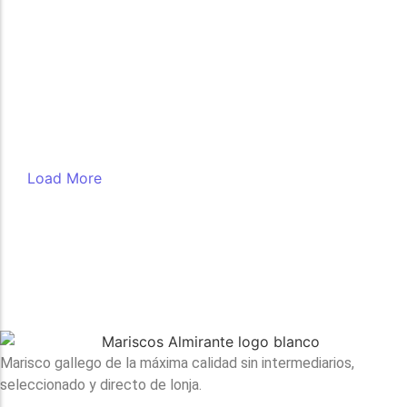
View Product
View Product
Packs Mariscada
Packs Mariscada
Mariscada Premium para 2
Mariscada para 2
 /unidad
 /unidad
View Products
Cefalópodos
Moluscos
Mariscos
Más vendidos
Pulpo Gallego Cocido
desde 
12,90
€
 /unidad
Load More
Marisco gallego de la máxima calidad sin intermediarios,
seleccionado y directo de lonja.