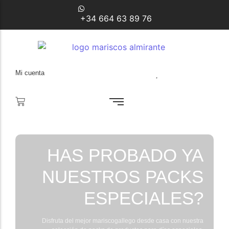
+34 664 63 89 76
Mi cuenta
HAS PROBADO YA
NUESTROS PACKS
ESPECIALES?
Disfruta del mejor mariscogallego desde casa con nuestra